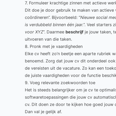
7. Formuleer krachtige zinnen met actieve we
Dit doe je door gebruik te maken van actieve
coördineren”. Bijvoorbeeld: “
Nieuwe social med
is verdubbeld binnen één jaar.
”. Veel starters 
voor XYZ
”. Daarmee
beschrijf
je jouw taken, t
uitvoeren van die taken.
8. Pronk met je vaardigheden
Elke cv heeft zo’n beetje een aparte rubriek 
benoemd. Zorg dat jouw cv dit onderdeel oo
de vereisten uit de vacature. Zo kan een toek
de juiste vaardigheden voor de functie beschik
9. Voeg relevante zoekwoorden toe
Het is steeds belangrijker om je
cv te optimal
softwaretoepassingen die jouw cv automatisch
cv. Dit doen ze door te kijken hoe goed jouw
Dan val je gelijk af.