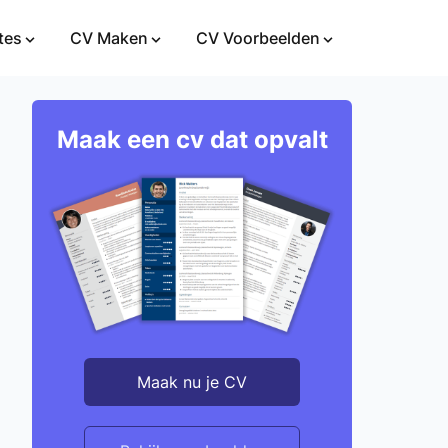
tes
CV Maken
CV Voorbeelden
Maak een cv dat opvalt
Maak nu je CV