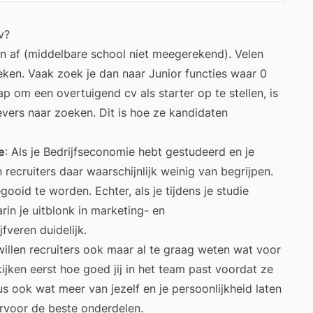
v?
 af (middelbare school niet meegerekend). Velen
eken. Vaak zoek je dan naar Junior functies waar 0
tap om een overtuigend cv als starter op te stellen, is
evers naar zoeken. Dit is hoe ze kandidaten
e
: Als je Bedrijfseconomie hebt gestudeerd en je
n recruiters daar waarschijnlijk weinig van begrijpen.
ooid te worden. Echter, als je tijdens je studie
rin je uitblonk in marketing- en
fveren duidelijk.
 willen recruiters ook maar al te graag weten wat voor
ijken eerst hoe goed jij in het team past voordat ze
us ook wat meer van jezelf en je persoonlijkheid laten
aarvoor de beste onderdelen.