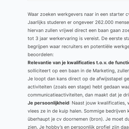
Waar zoeken werkgevers naar in een starter c
Jaarlijks studeren er ongeveer
262.000
mensen
hiervan zullen vrijwel direct een baan gaan zo
tot 3 jaar werkervaring is vereist. De eerste s
begrijpen waar recruiters en potentiële werkg
beoordelen:
Relevantie van je kwalificaties t.o.v. de functi
solliciteert op een baan in de Marketing, zulle
Je loopt dan kans direct op de afwijsstapel geg
activiteiten (zoals een stage) hebt gedaan waa
communicatieactiviteiten, dan maakt dat je drij
Je persoonlijkheid
: Naast jouw kwalificaties,
vlees ze in de kuip halen. Sommige bedrijven k
überhaupt je cv doornemen (
bron
). Je moet d
zien. Je hobby’s en persoonlijk profiel zijn d