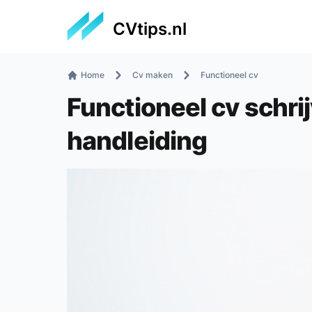
CVtips.nl
Home
Cv maken
Functioneel cv
Functioneel cv schri
handleiding