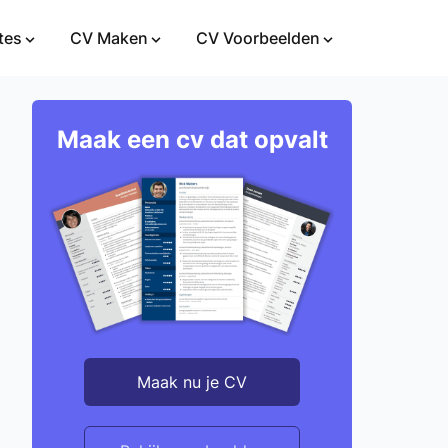
tes
CV Maken
CV Voorbeelden
Maak een cv dat opvalt
Maak nu je CV